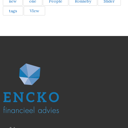
new
one
People
Ronneby
Slider
tags
VIew