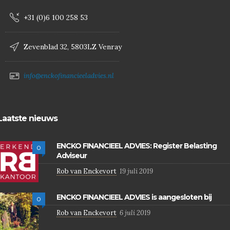
+31 (0)6 100 258 53
Zevenblad 32, 5803LZ Venray
info@enckofinancieeladvies.nl
Laatste nieuws
ENCKO FINANCIEEL ADVIES: Register Belasting
0
Adviseur
Rob van Enckevort
19 juli 2019
ENCKO FINANCIEEL ADVIES is aangesloten bij
0
Rob van Enckevort
6 juli 2019