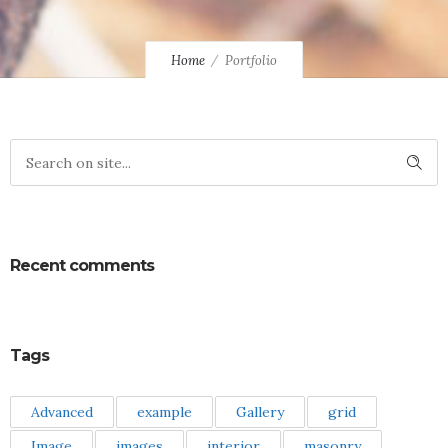
Home
Portfolio
Recent comments
Tags
Advanced
example
Gallery
grid
Image
images
interior
masonry