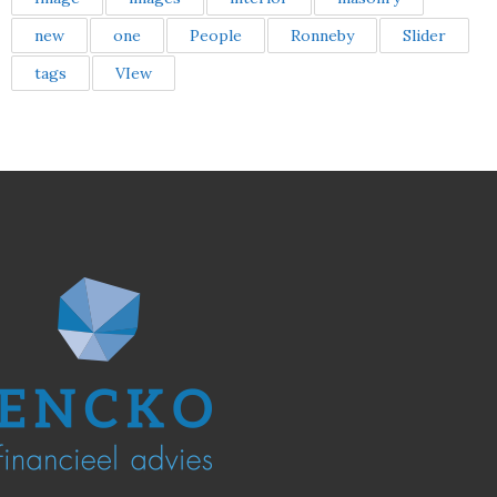
new
one
People
Ronneby
Slider
tags
VIew