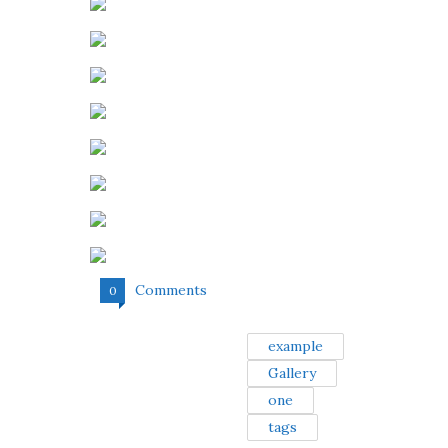
Comments
0
example
Gallery
one
tags