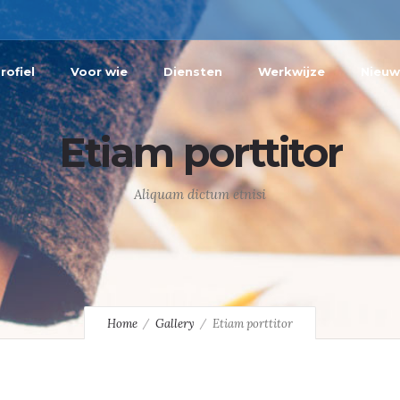
rofiel
Voor wie
Diensten
Werkwijze
Nieuw
Etiam porttitor
Aliquam dictum etnisi
Home
Gallery
Etiam porttitor