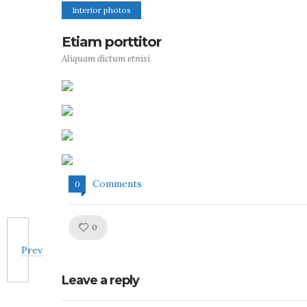
Interior photos
Etiam porttitor
Aliquam dictum etnisi
Comments
0
Like!
0
Prev
Leave a reply