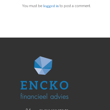
logged in
You must be
to post a comment.