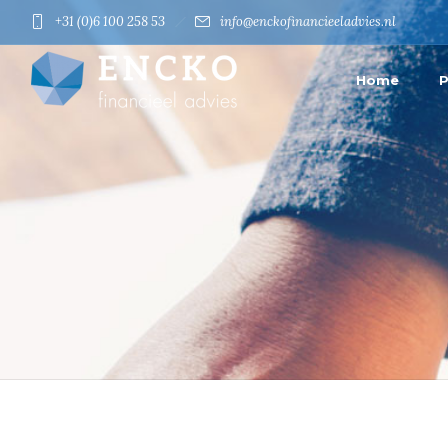
+31 (0)6 100 258 53
info@enckofinancieeladvies.nl
Home
P